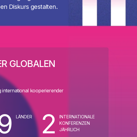
nen Diskurs gestalten.
NER GLOBALEN
 international kooperierender
9
2
LÄNDER
INTERNATIONALE
KONFERENZEN
JÄHRLICH