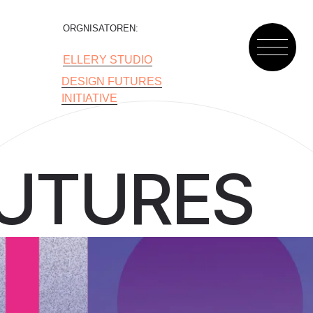
GNISATOREN:
LLERY STUDIO
ESIGN FUTURES
ITIATIVE
FUTURES