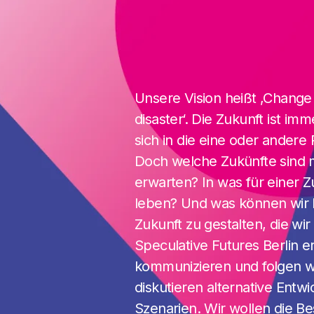
Unsere Vision heißt ‚Change
disaster‘. Die Zukunft ist i
sich in die eine oder andere
Doch welche Zukünfte sind m
erwarten? In was für einer Z
leben? Und was können wir 
Zukunft zu gestalten, die wi
Speculative Futures Berlin e
kommunizieren und folgen w
diskutieren alternative Entw
Szenarien. Wir wollen die Be