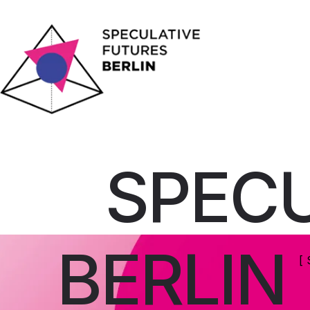
SPECU
BERLIN
[ 