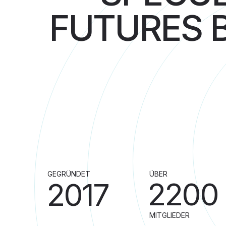
FUTURES 
GEGRÜNDET
ÜBER
2200
2017
MITGLIEDER